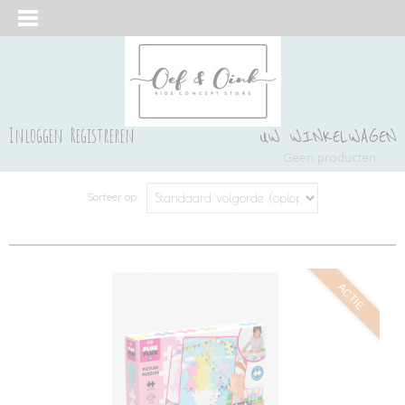
Inloggen
Registreren
UW WINKELWAGEN
Geen producten
(0)
Sorteer op:
ACTIE