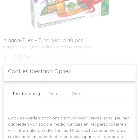
Magna-Tiles - Dino World 40 pcs
Magna-tiles - Dino Wolrd 40 pcs De creatieve…
€ 89,95
✘
Niet op voorraad
Cookies toestaan Opties
Toestemming
Details
Over
Op deze website worden cookies gebruikt
Cookies worden door ons gebruikt voor verkeersanalyse, het
aanbieden van sociale media-functies en het personaliseren
van informatie en advertenties. Daarnaast verlenen we onze
sociale media-, advertentie- en analysepartners toegang tot