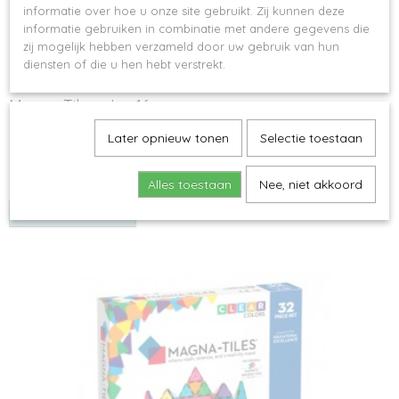
informatie over hoe u onze site gebruikt. Zij kunnen deze
informatie gebruiken in combinatie met andere gegevens die
zij mogelijk hebben verzameld door uw gebruik van hun
diensten of die u hen hebt verstrekt.
Magna-Tiles - Ice 16 pcs
Magna-tiles - Ice 16 pcs De creatieve verbeeldingskracht van…
Later opnieuw tonen
Selectie toestaan
€ 27,50
Alles toestaan
Nee, niet akkoord
✓
Op voorraad
IN WINKELWAGEN