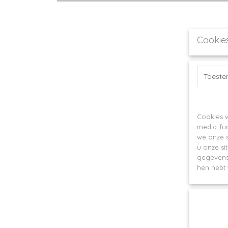
Cookie
Toest
Op deze webs
Cookies w
media-fun
we onze s
u onze si
gegevens 
hen hebt 