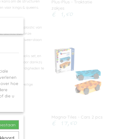
 de kans om de structuren
Plus-Plus - Traktatie
en voor kings & queens.
zakjes
€ 1,50
ke set met ABS-plastic van
de sterkte van onze
opwinding en weerstaan ​​
TILES Metropolis set, en
 lesplannen voor dankzij
n tactiele vaardigheden te
iale
 verlenen
e over hoe
duidt op een veilige
dere
f die u
Magna-Tiles - Cars 2 pcs
€ 17,50
toestaan
akkoord