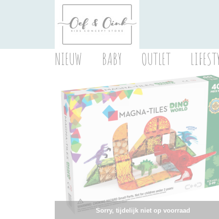
NIEUW
BABY
OUTLET
LIFEST
Sorry, tijdelijk niet op voorraad