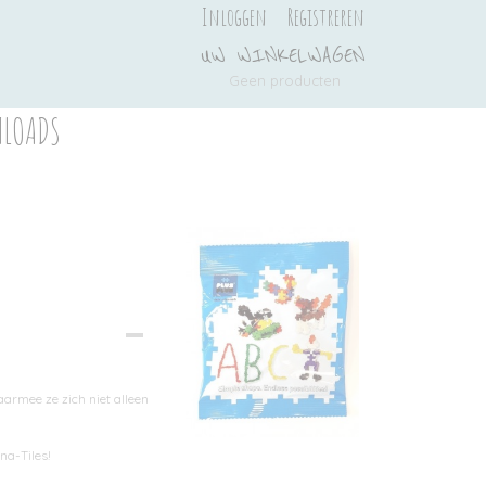
Inloggen
Registreren
UW WINKELWAGEN
Geen producten
(0)
LOADS
Ook interessant
aarmee ze zich niet alleen
na-Tiles!