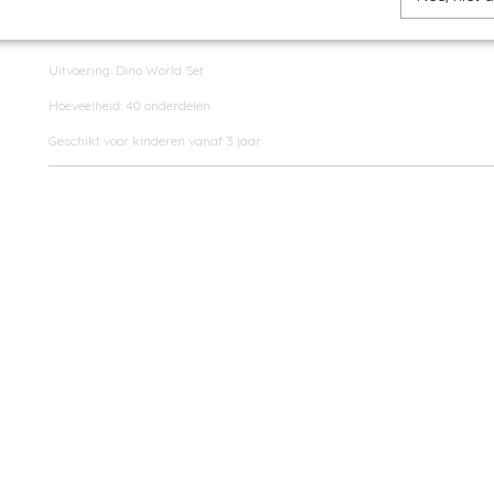
1 rechthoek
4 magnetische dino figuren
Uitvoering: Dino World Set
Hoeveelheid: 40 onderdelen
Geschikt voor kinderen vanaf 3 jaar