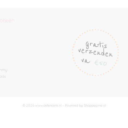
orieën
e
ommy
ads
© 2026 www.oefenoink.nl - Powered by Shoppagina.nl