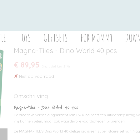
YLE
TOYS
GIFTSETS
FOR MOMMY
DOWN
Magna-Tiles - Dino World 40 pcs
€ 89,95
(inclusief btw 21%)
✘
Niet op voorraad
Omschrijving
Magna-tiles - Dino Wolrd 40 pcs
De creatieve verbeeldingskracht van uw kind heeft een uitlaatklep nodig w
vrij kunnen uiten, maar ook waardevolle vaardigheden bijbrengen.
De MAGNA-TILES Dino World 40-delige set is een super stoere set van Mag