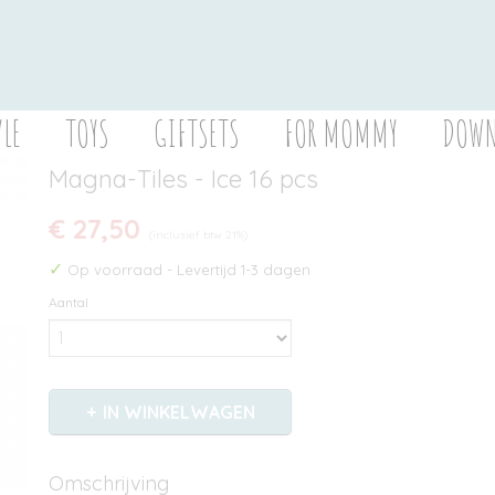
YLE
TOYS
GIFTSETS
FOR MOMMY
DOWN
Magna-Tiles - Ice 16 pcs
€ 27,50
(inclusief btw 21%)
✓
Op voorraad
- Levertijd 1-3 dagen
Aantal
IN WINKELWAGEN
Omschrijving