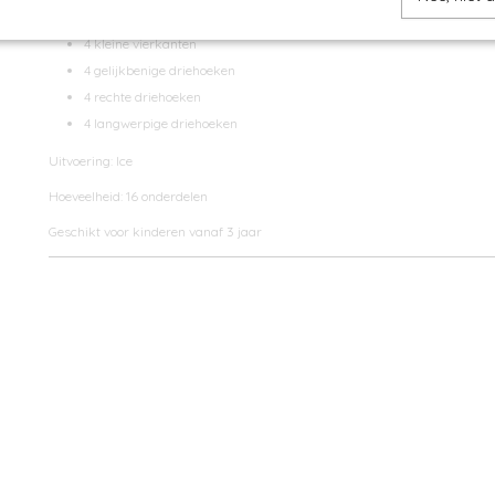
Inhoud:
4 kleine vierkanten
4 gelijkbenige driehoeken
4 rechte driehoeken
4 langwerpige driehoeken
Uitvoering: Ice
Hoeveelheid: 16 onderdelen
Geschikt voor kinderen vanaf 3 jaar