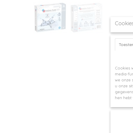
Cookie
Toest
Op deze webs
Cookies w
media-fun
we onze s
u onze si
gegevens 
hen hebt 