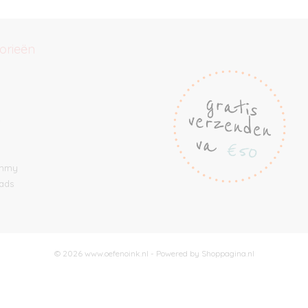
orieën
e
ommy
ads
© 2026 www.oefenoink.nl - Powered by Shoppagina.nl