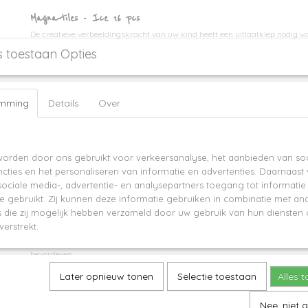
Magna-tiles - Ice 16 pcs
De creatieve verbeeldingskracht van uw kind heeft een uitlaatklep nodig w
vrij kunnen uiten, maar ook waardevolle vaardigheden bijbrengen.
s toestaan Opties
De MAGNA-TILES Ice 16-delige set is een coole aanvullingsset of startset v
Kinderen inspireren urenlang instructievrij spel en creativiteit, en krijgen
emming
Details
Over
van hun dromen te bouwen, van hun favoriete filmpersonage tot een kastel
Ondertussen profiteren ze van functies als de volgende:
ite worden cookies gebruikt
Veilige, duurzame materialen: vrij van latex, ftalaten en BPA, we maken el
orden door ons gebruikt voor verkeersanalyse, het aanbieden van soc
voedingskwaliteit om de veiligheid van uw kinderen te garanderen zonder 
cties en het personaliseren van informatie en advertenties. Daarnaast
magnetische vormen in gevaar te brengen. Ze zijn bestand tegen jaren van 
ociale media-, advertentie- en analysepartners toegang tot informati
schade, of kinderen nu binnen of buiten spelen.
te gebruikt. Zij kunnen deze informatie gebruiken in combinatie met an
die zij mogelijk hebben verzameld door uw gebruik van hun diensten o
Goedgekeurd voor de STAM speeltechniek: leren is geweldig met de MAGNA-
verstrekt.
docenten zijn het daarmee eens. Onze magnetische vormen komen overal in
hun vermogen om de ontwikkeling van wiskunde, wetenschap, ruimtelijke e
bevorderen.
Later opnieuw tonen
Selectie toestaan
Alles 
Al onze magnetische tegels verenigen zich met een kenmerkende “klik” die 
verbinding, en er is geen limiet aan wat kan worden gemaakt.
Nee, niet 