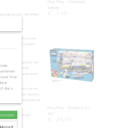
Plus-Plus - Traktatie
zakjes
€ 1,50
aarmee ze zich niet alleen
an Magna-Tiles!
 de kans om de structuren
en voor kings & queens.
ke set met ABS-plastic van
iale
de sterkte van onze
 verlenen
opwinding en weerstaan ​​
e over hoe
dere
f die u
TILES Metropolis set, en
 lesplannen voor dankzij
n tactiele vaardigheden te
Plus-Plus - Politie 3-in-1
Set
toestaan
duidt op een veilige
€ 24,50
akkoord