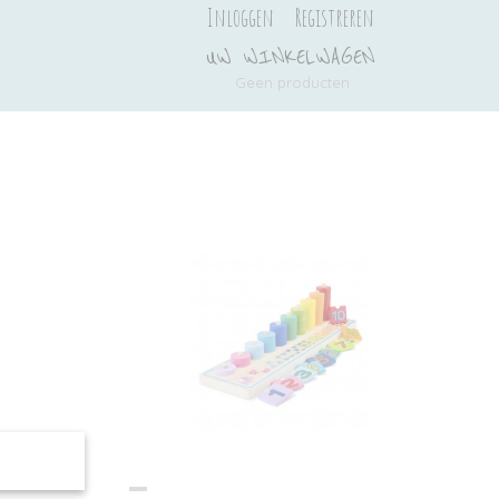
Inloggen
Registreren
UW WINKELWAGEN
Geen producten
(0)
Ook interessant