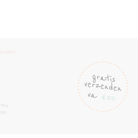
orieën
e
ommy
ads