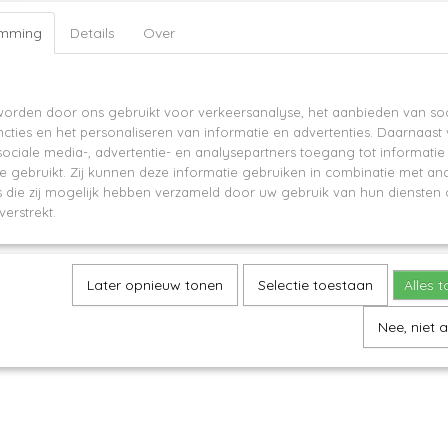
Small Foot - Laptop
emming
Details
Over
Voor de allerkleinsten is deze te gekke laptop gemaakt van duurzaam hout! 
cijfers zijn magnetisch waardoor de eerste woordjes en rekensommen gema
ite worden cookies gebruikt
magneetbord kunnen worden bevestigd. Een paar plaatjes en woorden worde
'scherm' getekend, De spons veegt alles weer weg voor een schoon scherm. 
orden door ons gebruikt voor verkeersanalyse, het aanbieden van soc
smartphone van hout maakt dit geweldige educatieve spel helemaal af. Ge
cties en het personaliseren van informatie en advertenties. Daarnaast
dankzij het compacte formaat en dus ideaal voor onderweg!
ociale media-, advertentie- en analysepartners toegang tot informati
te gebruikt. Zij kunnen deze informatie gebruiken in combinatie met an
Afmetingen 30 x 22 x 1,5 cm
die zij mogelijk hebben verzameld door uw gebruik van hun diensten o
verstrekt.
Geschikt voor kinderen vanaf 3 jaar
Later opnieuw tonen
Selectie toestaan
Alles 
Nee, niet 