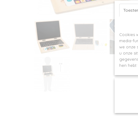
Toest
Op deze webs
Cookies w
media-fun
we onze s
u onze si
gegevens 
hen hebt 