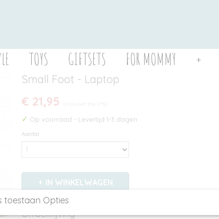
YLE
TOYS
GIFTSETS
FOR MOMMY
+
Small Foot - Laptop
€ 21,95
(inclusief btw 21%)
✓
Op voorraad
- Levertijd 1-3 dagen
Aantal
IN WINKELWAGEN
s toestaan Opties
Omschrijving