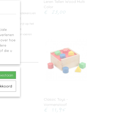
Leren Tellen Wood Multi
Color
€ 23,00
De letters, leestekens en
kkelijk op het
n snel met krijt op het
Een eigentijdse
iale
makkelijk te vervoeren
 verlenen
e over hoe
dere
f die u
toestaan
akkoord
Classic Toys -
Vormenstoof
€ 11,95