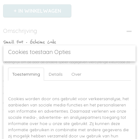
IN WINKELWAGEN
Omschrijving
Small Foot - Geheime Code
De klassieker onder de logische spellen! Vaardigheid en logisch denken zijn
Cookies toestaan Opties
hier beide vereist van de kleine spruit. In dit spel voor 2 personen is het
belangrijk om de door de andere speler opgegeven viercijferige kleurcode zo
snel mogelijk te ontcijferen. Het giswerk houden we netjes bij met gekleurde en
Toestemming
Details
Over
zwart-witte pionnen op het bord. Wanneer de code is ontcijferd is het spel
afgelopen en hebben we een winnaar. Na afloop kunnen de figuren eenvoudig
worden opgeborgen in het bijgeleverde zakje. Een spannend puzzelspel dat veel
Op deze website worden cookies gebruikt
concentratie en geheugen vraagt van de spelers, maar is vooral ook erg leuk!
Cookies worden door ons gebruikt voor verkeersanalyse, het
Geschikt voor kinderen vanaf 6 jaar.
aanbieden van sociale media-functies en het personaliseren
van informatie en advertenties. Daarnaast verlenen we onze
Ook interessant
sociale media-, advertentie- en analysepartners toegang tot
informatie over hoe u onze site gebruikt. Zij kunnen deze
informatie gebruiken in combinatie met andere gegevens die
zij mogelijk hebben verzameld door uw gebruik van hun