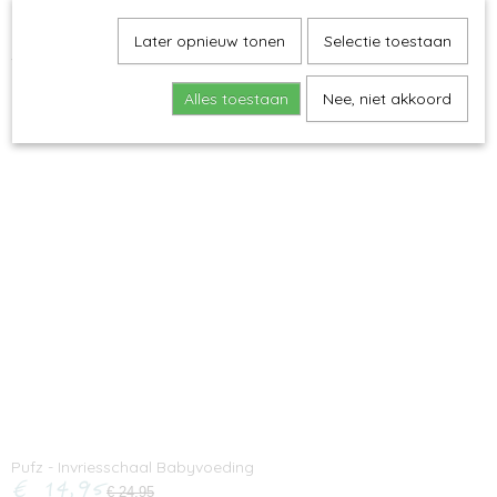
Later opnieuw tonen
Selectie toestaan
Small Foot - Boter, Kaas en Eieren
€ 2,50
€ 4,95
Alles toestaan
Nee, niet akkoord
Pufz - Invriesschaal Babyvoeding
€ 14,95
€ 24,95