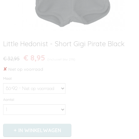
Little Hedonist - Short Gigi Pirate Black
€ 8,95
€ 32,95
(inclusief btw 21%)
✘
Niet op voorraad
Maat
Aantal
IN WINKELWAGEN