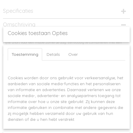
Specificaties
Productcode
Omschrijving
771-762
Cookies toestaan Opties
Little Hedonist - Short Gigi pirate Black
Fijne short voor een mooie zomerse dag. Eenvoudig te combineren met een
stoere tanktop of te gek shirt!
Toestemming
Details
Over
Ook interessant
Op deze website worden cookies gebruikt
Cookies worden door ons gebruikt voor verkeersanalyse, het
aanbieden van sociale media-functies en het personaliseren
van informatie en advertenties. Daarnaast verlenen we onze
sociale media-, advertentie- en analysepartners toegang tot
informatie over hoe u onze site gebruikt. Zij kunnen deze
informatie gebruiken in combinatie met andere gegevens die
zij mogelijk hebben verzameld door uw gebruik van hun
diensten of die u hen hebt verstrekt.