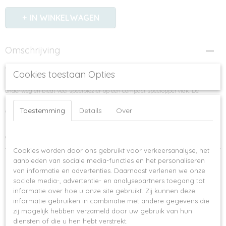
IN WINKELWAGEN
Omschrijving
Small Foot - Boter, Kaas en Eieren
Cookies toestaan Opties
Een klassieker in een nieuw en duurzaam jasje! Een klein maar fijn spel voor
onderweg en biedt veel speelplezier op een compact speeloppervlak. De
speelstukken van duurzaam hout zijn bedrukt met leuke motieven. Wie heeft
Toestemming
Details
Over
als eerste 3 stenen op 1 rij? Na afloop eenvoudig op te bergen door het
speelbord weer te gebruiken als opbergzakje!
Geschikt voor kinderen vanaf 5 jaar.
Op deze website worden cookies gebruikt
Cookies worden door ons gebruikt voor verkeersanalyse, het
Ook interessant
aanbieden van sociale media-functies en het personaliseren
van informatie en advertenties. Daarnaast verlenen we onze
sociale media-, advertentie- en analysepartners toegang tot
informatie over hoe u onze site gebruikt. Zij kunnen deze
informatie gebruiken in combinatie met andere gegevens die
zij mogelijk hebben verzameld door uw gebruik van hun
diensten of die u hen hebt verstrekt.