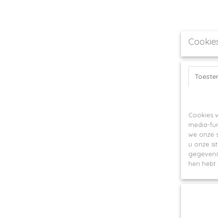
Cookie
Toest
Op deze webs
Cookies w
media-fun
we onze s
u onze si
gegevens 
hen hebt 