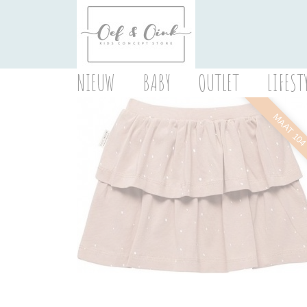
NIEUW
BABY
OUTLET
LIFEST
MAAT 10