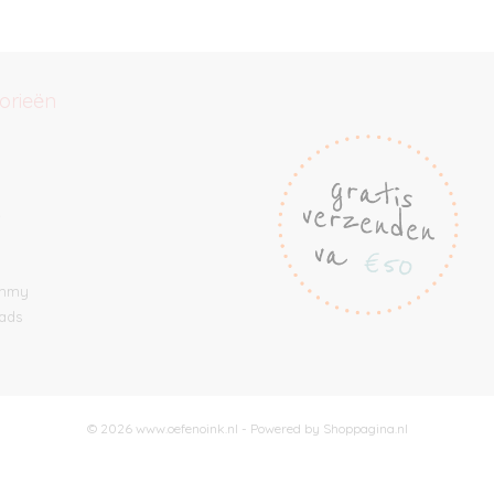
orieën
e
ommy
ads
© 2026 www.oefenoink.nl - Powered by Shoppagina.nl