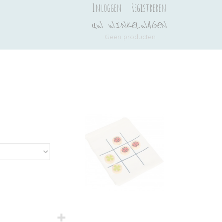
Inloggen
Registreren
UW WINKELWAGEN
Geen producten
(0)
Ook interessant