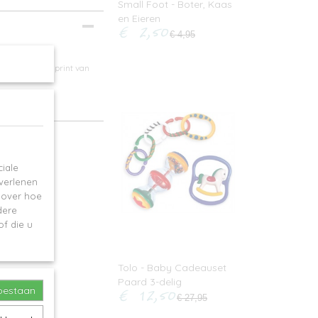
Small Foot - Boter, Kaas
en Eieren
€ 2,50
€ 4,95
 een schattige print van
iale
 verlenen
e over hoe
dere
f die u
Tolo - Baby Cadeauset
Paard 3-delig
€ 12,50
toestaan
€ 27,95