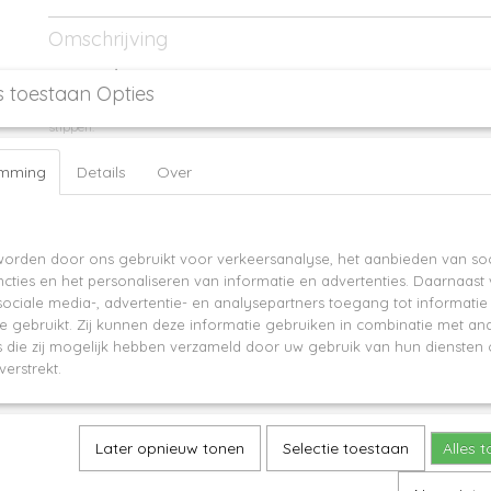
Productcode
753-711
Omschrijving
Little Indians - Skirt Dots Tuscany
s toestaan Opties
Dit rokje van Little Indians is gemaakt van zacht biologisch katoen en heeft
stippen.
Het rokje valt normaal en staat onwijs leuk onder een shirtje of longsleeve!
emming
Details
Over
ite worden cookies gebruikt
orden door ons gebruikt voor verkeersanalyse, het aanbieden van soc
cties en het personaliseren van informatie en advertenties. Daarnaast
ociale media-, advertentie- en analysepartners toegang tot informati
te gebruikt. Zij kunnen deze informatie gebruiken in combinatie met an
die zij mogelijk hebben verzameld door uw gebruik van hun diensten o
verstrekt.
Later opnieuw tonen
Selectie toestaan
Alles 