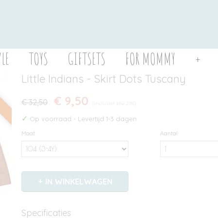
YLE
TOYS
GIFTSETS
FOR MOMMY
+
Little Indians - Skirt Dots Tuscany
4
€ 9,50
€ 32,50
(inclusief btw 21%)
✓
Op voorraad
- Levertijd 1-3 dagen
Maat
Aantal
IN WINKELWAGEN
Specificaties