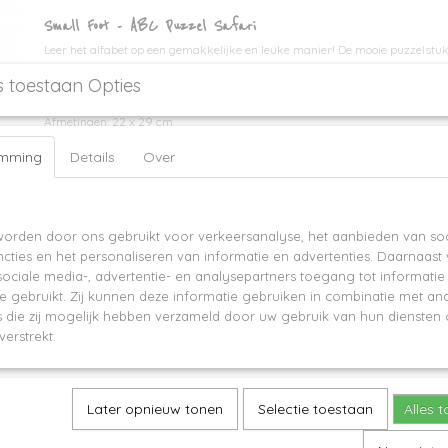
Small Foot - ABC Puzzel Safari
Leer het alfabet op een gemakkelijke en leuke manier! De mooie puzzelstu
safarimotieven. De 26 verhoogde houten letters kunnen gemakkelijk word
s toestaan Opties
kleine handen op de juiste plek worden geplaatst.
Afmetingen: 22 x 29 cm
Geschikt voor kinderen vanaf 2 jaar.
emming
Details
Over
ite worden cookies gebruikt
orden door ons gebruikt voor verkeersanalyse, het aanbieden van soc
cties en het personaliseren van informatie en advertenties. Daarnaast
ociale media-, advertentie- en analysepartners toegang tot informati
te gebruikt. Zij kunnen deze informatie gebruiken in combinatie met an
die zij mogelijk hebben verzameld door uw gebruik van hun diensten o
verstrekt.
Later opnieuw tonen
Selectie toestaan
Alles 