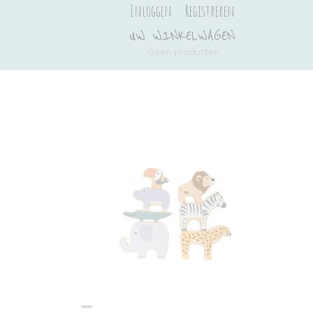
Inloggen
Registreren
UW WINKELWAGEN
Geen producten
(0)
Ook interessant