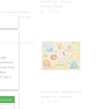
Small Foot - Stapel
Diertjes Safari
€ 12,50
kken hebben schattige
en vastgegrepen en met
iale
 verlenen
e over hoe
dere
f die u
Small Foot - Kinderpuzzel
Dierentuin Vriendjes
€ 8,95
toestaan