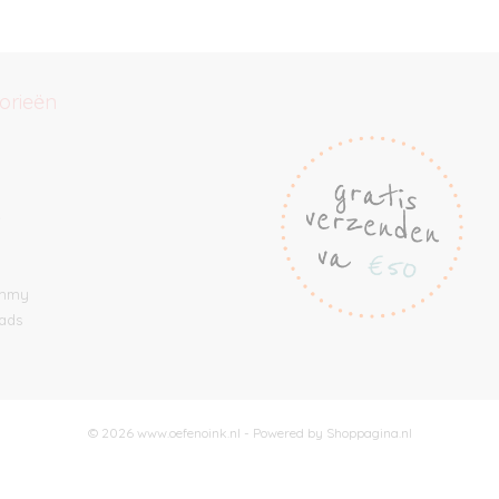
orieën
e
ommy
ads
© 2026 www.oefenoink.nl - Powered by Shoppagina.nl