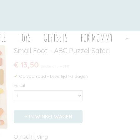
YLE
TOYS
GIFTSETS
FOR MOMMY
+
Small Foot - ABC Puzzel Safari
€ 13,50
(inclusief btw 21%)
✓
Op voorraad
- Levertijd 1-3 dagen
Aantal
IN WINKELWAGEN
Omschrijving