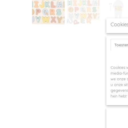
Cookie
Toest
Op deze webs
Cookies w
media-fun
we onze s
u onze si
gegevens 
hen hebt 