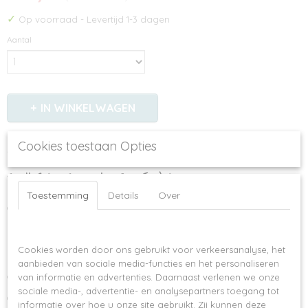
✓
Op voorraad
- Levertijd 1-3 dagen
Aantal
IN WINKELWAGEN
Cookies toestaan Opties
Omschrijving
Small Foot - Space Mens-Erger-Je-Niet
Bij dit leuke spel gebruik je de ruimte als speelbord! De droom van kleine
Toestemming
Details
Over
astronauten wordt werkelijkheid met dit te gekke ruimte spel. Ruimtepiloten
rennen hierheen, vliegen met raketten en racen met aliens. Ze moeten proberen
Op deze website worden cookies gebruikt
hun sterrenvelden te bereiken met behulp van een cijfer- of
kleurendobbelsteen. Een klassiek spel in een trendy design. Dankzij de
Cookies worden door ons gebruikt voor verkeersanalyse, het
praktische clipsluiting kan het spel makkelijk meegenomen worden voor
aanbieden van sociale media-functies en het personaliseren
onderweg.
van informatie en advertenties. Daarnaast verlenen we onze
sociale media-, advertentie- en analysepartners toegang tot
Geschikt voor kinderen vanaf 4 jaar.
informatie over hoe u onze site gebruikt. Zij kunnen deze