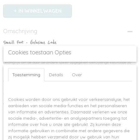
IN WINKELWAGEN
Omschrijving
Small Foot - Geheime Code
De klassieker onder de logische spellen! Vaardigheid en logisch denken zijn
Cookies toestaan Opties
hier beide vereist van de kleine spruit. In dit spel voor 2 personen is het
belangrijk om de door de andere speler opgegeven viercijferige kleurcode zo
snel mogelijk te ontcijferen. Het giswerk houden we netjes bij met gekleurde en
Toestemming
Details
Over
zwart-witte pionnen op het bord. Wanneer de code is ontcijferd is het spel
afgelopen en hebben we een winnaar. Na afloop kunnen de figuren eenvoudig
worden opgeborgen in het bijgeleverde zakje. Een spannend puzzelspel dat veel
Op deze website worden cookies gebruikt
concentratie en geheugen vraagt van de spelers, maar is vooral ook erg leuk!
Cookies worden door ons gebruikt voor verkeersanalyse, het
Geschikt voor kinderen vanaf 6 jaar.
aanbieden van sociale media-functies en het personaliseren
van informatie en advertenties. Daarnaast verlenen we onze
Ook interessant
sociale media-, advertentie- en analysepartners toegang tot
informatie over hoe u onze site gebruikt. Zij kunnen deze
informatie gebruiken in combinatie met andere gegevens die
zij mogelijk hebben verzameld door uw gebruik van hun