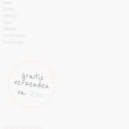
Baby
Outlet
Lifestyle
Toys
Giftsets
For Mommy
Downloads
Betaalmethodes