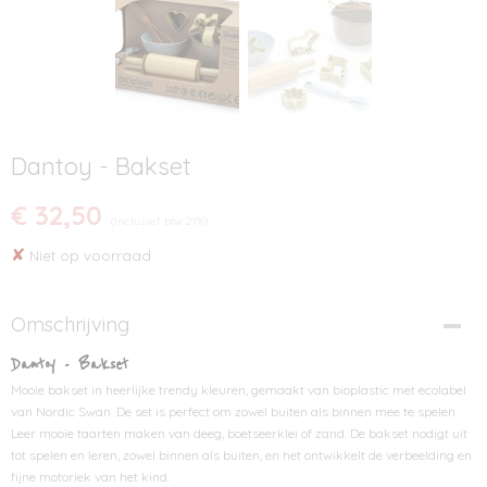
Dantoy - Bakset
€ 32,50
(inclusief btw 21%)
✘
Niet op voorraad
Omschrijving
Dantoy - Bakset
Mooie bakset in heerlijke trendy kleuren, gemaakt van bioplastic met ecolabel
van Nordic Swan. De set is perfect om zowel buiten als binnen mee te spelen.
Leer mooie taarten maken van deeg, boetseerklei of zand. De bakset nodigt uit
tot spelen en leren, zowel binnen als buiten, en het ontwikkelt de verbeelding en
fijne motoriek van het kind.