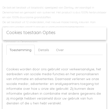
De bakset bestaat uit bioplastic speelgoed van Dantoy, vervaardigd in
Denemarken en gemaakt van suikerriet. Het product is dus 100% herbruikbaar
en van 100% duurzame grondstoffen.
De set bestaat uit 12 onderdelen, met nieuwe mooie trendy kleuren. Kan
gebruikt worden vanaf 2 jaar en is vaatwasmachinebestendig.
Cookies toestaan Opties
- Duurzaam materiaal en productie
- Gemaakt in Denemarken
- Bevat geen giftige stoffen
Toestemming
Details
Over
- Vaatwasmachinebestendig
- Nordic Swan Ecolabel - goed voor de gezondheid en het milieu.
Op deze website worden cookies gebruikt
Ook interessant
Cookies worden door ons gebruikt voor verkeersanalyse, het
aanbieden van sociale media-functies en het personaliseren
van informatie en advertenties. Daarnaast verlenen we onze
sociale media-, advertentie- en analysepartners toegang tot
informatie over hoe u onze site gebruikt. Zij kunnen deze
informatie gebruiken in combinatie met andere gegevens die
zij mogelijk hebben verzameld door uw gebruik van hun
diensten of die u hen hebt verstrekt.