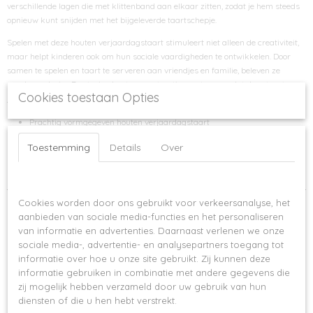
verschillende lagen die met klittenband aan elkaar zitten, zodat je hem steeds
opnieuw kunt snijden met het bijgeleverde taartschepje.
Spelen met deze houten verjaardagstaart stimuleert niet alleen de creativiteit,
maar helpt kinderen ook om hun sociale vaardigheden te ontwikkelen. Door
samen te spelen en taart te serveren aan vriendjes en familie, beleven ze
urenlang plezier. De stevige houten constructie zorgt ervoor dat deze taart
Cookies toestaan Opties
jarenlang meegaat in elke speelgoedcollectie.
Prachtig vormgegeven houten verjaardagstaart
Stimuleert fantasie en creativiteit
Toestemming
Details
Over
Inclusief taartschepje voor extra speelplezier
Bevordert sociale vaardigheden bij kinderen
Op deze website worden cookies gebruikt
Ook interessant
Cookies worden door ons gebruikt voor verkeersanalyse, het
aanbieden van sociale media-functies en het personaliseren
van informatie en advertenties. Daarnaast verlenen we onze
sociale media-, advertentie- en analysepartners toegang tot
informatie over hoe u onze site gebruikt. Zij kunnen deze
informatie gebruiken in combinatie met andere gegevens die
zij mogelijk hebben verzameld door uw gebruik van hun
diensten of die u hen hebt verstrekt.