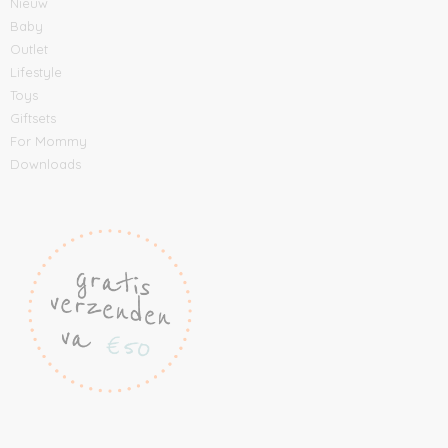
Nieuw
Baby
Outlet
Lifestyle
Toys
Giftsets
For Mommy
Downloads