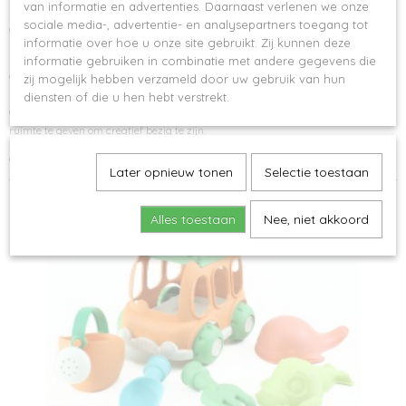
van informatie en advertenties. Daarnaast verlenen we onze
schonere oceaan. De Dantoy Blue Marine boot bevat geen schadelijke
sociale media-, advertentie- en analysepartners toegang tot
giftstoffen en mag in de vaatwasser
.
informatie over hoe u onze site gebruikt. Zij kunnen deze
Stel je eigen vloot samen en beleef de mooiste avonturen. De bootjes kunnen
informatie gebruiken in combinatie met andere gegevens die
achter elkaar gekoppeld worden om er een boottrein van te maken. Het
zij mogelijk hebben verzameld door uw gebruik van hun
stimuleert de fijne motoriek en tevens stimuleert het de creatieve ontwikkeling.
diensten of die u hen hebt verstrekt.
Om de creatieve ontwikkeling te stimuleren is het belangrijk om kinderen de
ruimte te geven om creatief bezig te zijn.
Geschikt voor kinderen vanaf 2 jaar
Later opnieuw tonen
Selectie toestaan
Ook interessant
Alles toestaan
Nee, niet akkoord