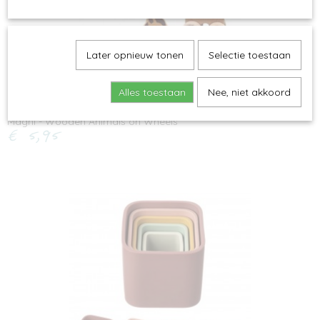
Later opnieuw tonen
Selectie toestaan
Alles toestaan
Nee, niet akkoord
Magni - Wooden Animals on Wheels
€ 5,95