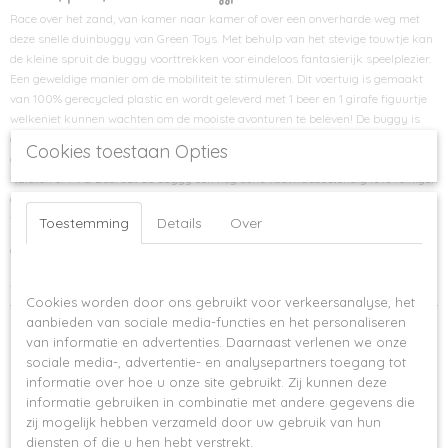
Race over het zand, van kamer naar kamer of over een onverharde weg met
deze snelle duinbuggy van Green Toys. Met behulp van het stevige touwtje kan
de kleine spruit de buggy voorttrekken voor eindeloos fantasierijk speelplezier.
Een geweldige manier om de mobiliteit te stimuleren. Dit voertuig is gemaakt
van 100% gerecycled plastic en wordt geleverd met 1 beer en 1 girafe figuurtje
welkeniet kunnen wachten om de mooiste avonturen te beleven! De buggy is
gemaakt om lekker lang mee te gaan zonder metalen assen en is veilig
Cookies toestaan Opties
gemaakt voor kinderen en de aardbol waarop ze elke dag spelen. Geen BPA,
ftalaten of PVC. Doordat de buggy ook nog eens vaatwasbestendig is is reinigen
ook een makkie. Netjes verpakt met gerecyclede en recyclebare materialen
welke bedrukt zijn met duurzame soja-inkt.
Toestemming
Details
Over
Geschikt voor kinderen vanaf 6 maanden
Op deze website worden cookies gebruikt
Afmetingen: 13 x 19 x 13 cm
Cookies worden door ons gebruikt voor verkeersanalyse, het
Ook interessant
aanbieden van sociale media-functies en het personaliseren
van informatie en advertenties. Daarnaast verlenen we onze
sociale media-, advertentie- en analysepartners toegang tot
informatie over hoe u onze site gebruikt. Zij kunnen deze
informatie gebruiken in combinatie met andere gegevens die
zij mogelijk hebben verzameld door uw gebruik van hun
diensten of die u hen hebt verstrekt.