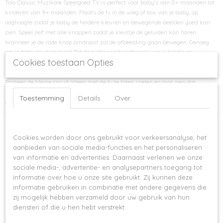
Tolo Classic Muzikale Speelgoed TV is perfect voor baby's van 0+ maanden tot
kinderen van 9+ maanden. Plaats de tv in de wieg of box van je baby, op
ooghoogte zodat je baby de heldere kleuren en bewegende beelden goed kan
zien. Speel zelf met alle knoppen zodat je kleintje de geluiden kan horen.
Wanneer je de rode knop omdraait zal de afbeelding gaan bewegen. Genoeg
om je baby te vermaken! Zet de tv binnen handbereik van je kindje en
Cookies toestaan Opties
stimuleer om de tv te gebruiken door de rammelaar en knoppen aan te raken.
Laat je kindje kennis maken met de verschillende kleuren, dieren en geluiden.
Probeer de kleine spruit alleen met de tv te laten spelen en laat zien dat
wanneer je de knop helemaal omdraait de muziek helemaal afspeelt en de
Toestemming
Details
Over
afbeelding beweegt.
Ook interessant
Op deze website worden cookies gebruikt
Cookies worden door ons gebruikt voor verkeersanalyse, het
aanbieden van sociale media-functies en het personaliseren
van informatie en advertenties. Daarnaast verlenen we onze
sociale media-, advertentie- en analysepartners toegang tot
informatie over hoe u onze site gebruikt. Zij kunnen deze
informatie gebruiken in combinatie met andere gegevens die
zij mogelijk hebben verzameld door uw gebruik van hun
diensten of die u hen hebt verstrekt.