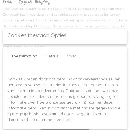
Fresk - Rugzak Hedgehog
Goed voorbereid naar school met deze mooie en functionele rugzak van Fresk.
De rugzak heeft meerdere handige vakken zodat al je spullen veilig kunnen
worden opgeborgen. Aan de binnenzijde is een apart vak die ervoor zorgt dat je
drinkbeker rechtop blijft staan. Het voorvakje heeft een magneetsluiting zodat
deze altijd vanzelf dicht gaat. De rugzakken van Fresk zijn gemaakt van
Cookies toestaan Opties
gerecyclede PET flessen.
Afmetingen: 28 x 21 x 8 cm
Toestemming
Details
Over
Kleur: licht groen
Ook interessant
Op deze website worden cookies gebruikt
Cookies worden door ons gebruikt voor verkeersanalyse, het
aanbieden van sociale media-functies en het personaliseren
van informatie en advertenties. Daarnaast verlenen we onze
sociale media-, advertentie- en analysepartners toegang tot
informatie over hoe u onze site gebruikt. Zij kunnen deze
informatie gebruiken in combinatie met andere gegevens die
zij mogelijk hebben verzameld door uw gebruik van hun
diensten of die u hen hebt verstrekt.