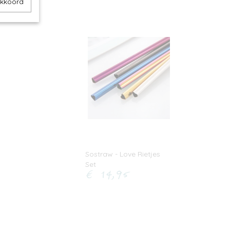
akkoord
Sostraw - Love Rietjes
Set
€ 14,95