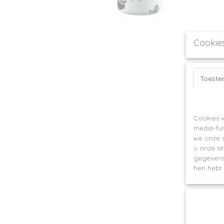
Cookie
Toest
Op deze webs
Cookies w
media-fun
we onze s
u onze si
gegevens 
hen hebt 