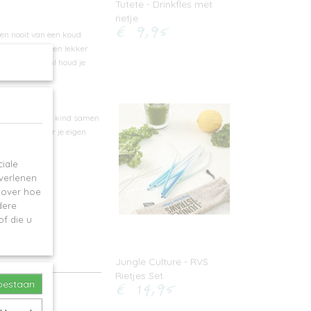
Tutete - Drinkfles met
rietje
€ 9,95
en nooit van een koud
 koele melk of een lekker
houd van 350 ml houd je
nt dat jij en je kind samen
 helemaal naar je eigen
iale
 verlenen
e over hoe
dere
f die u
Jungle Culture - RVS
Rietjes Set
€ 14,95
toestaan