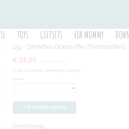
YLE
TOYS
GIFTSETS
FOR MOMMY
DOWN
Izy - Drinkfles Ocean life (Thermosfles)
€ 23,95
(inclusief btw 21%)
✓
Op voorraad
- Levertijd 1-3 dagen
Aantal
IN WINKELWAGEN
Omschrijving