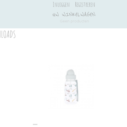
Inloggen
Registreren
UW WINKELWAGEN
Geen producten
(0)
LOADS
Ook interessant