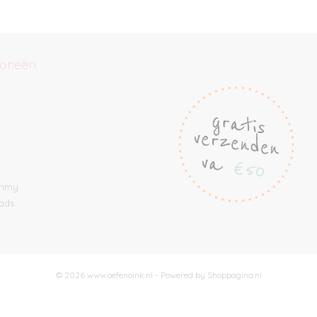
orieën
e
ommy
ads
© 2026 www.oefenoink.nl - Powered by Shoppagina.nl