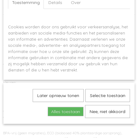
Toestemming
Details
Over
Specificaties
Productcode
Omschrijving
Op deze website worden cookies gebruikt
698-647
Cookies worden door ons gebruikt voor verkeersanalyse, het
Reboottle - Sportfles 500 ml diverse kleuren
aanbieden van sociale media-functies en het personaliseren
van informatie en advertenties. Daarnaast verlenen we onze
Met deze fijne drinkfles lukt het je zeker weten om goed gehydrateerd te blijven
sociale media-, advertentie- en analysepartners toegang tot
tijdens het sporten!
informatie over hoe u onze site gebruikt. Zij kunnen deze
informatie gebruiken in combinatie met andere gegevens die
Ergonomisch ontworpen voor eenvoudig gebruik, heeft een inhoud van 500 ml
zij mogelijk hebben verzameld door uw gebruik van hun
en is 100% lekvrij. Het is gemaakt van tritan, een materiaal dat eruitziet als
diensten of die u hen hebt verstrekt.
kristal, maar het is eigenlijk veel resistenter, het migreert niet naar de vloeistof
binnenin en het houdt ook geen geuren of smaken vast. Verkrijgbaar in 2
kleuren:
SKY BLACK - SKY RED - SKY BLUE - SKY GREEN - SKY BEIGE
Later opnieuw tonen
Selectie toestaan
SKY reboottle is voor sportliefhebbers die willen bijdragen aan het redden van
de planeet. Blijf gehydrateerd en zet de eerste stappen naar de zero waste-
Alles toestaan
Nee, niet akkoord
cultuur!
BPA-vrij (geen migraties), ECO (biobased 40% plantaardige oorsprong),