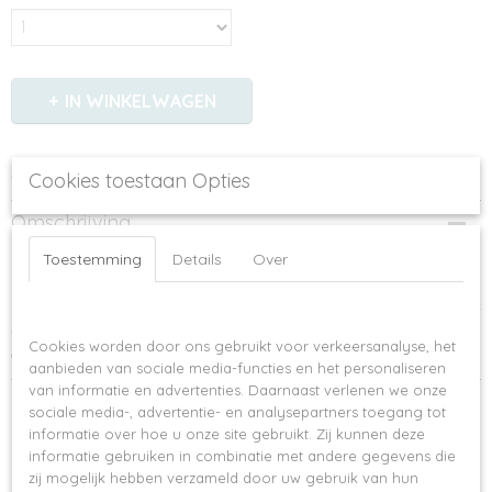
IN WINKELWAGEN
Specificaties
Cookies toestaan Opties
Productcode
Omschrijving
826-882
Toestemming
Details
Over
Little Indians - Pyjama Abbey Stone
De kleine spruit zal heerlijk slapen in deze fijne pyjama set van Little Indians.
De pyjama bestaat uit een broek en een shirt met lange mouwen en is gemaakt
Op deze website worden cookies gebruikt
van een zachte wafelstof. Kenmerken: - materiaal: 95% biologisch katoen/5%
Cookies worden door ons gebruikt voor verkeersanalyse, het
elastaan.
aanbieden van sociale media-functies en het personaliseren
van informatie en advertenties. Daarnaast verlenen we onze
Ook interessant
sociale media-, advertentie- en analysepartners toegang tot
informatie over hoe u onze site gebruikt. Zij kunnen deze
informatie gebruiken in combinatie met andere gegevens die
zij mogelijk hebben verzameld door uw gebruik van hun