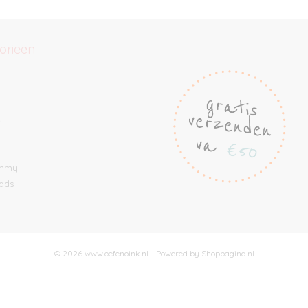
orieën
e
ommy
ads
© 2026 www.oefenoink.nl - Powered by Shoppagina.nl