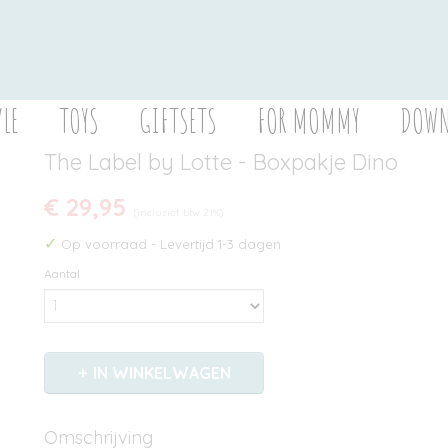
YLE
TOYS
GIFTSETS
FOR MOMMY
DOWN
The Label by Lotte - Boxpakje Dino
€ 29,95
(inclusief btw 21%)
✓
Op voorraad
- Levertijd 1-3 dagen
Aantal
IN WINKELWAGEN
Omschrijving