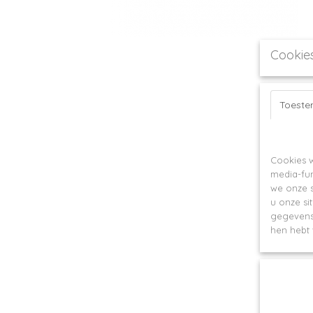
Cookie
Toest
Op deze webs
Cookies w
media-fun
we onze s
u onze si
gegevens 
hen hebt 