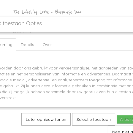
The Label by Lotte - Boxpakje Dino
s toestaan Opties
Hoe schattig is dit handgemaakte dino boxpakje! Materiaal 95% organic co
Maat: 62-68
emming
Details
Over
ite worden cookies gebruikt
orden door ons gebruikt voor verkeersanalyse, het aanbieden van soc
cties en het personaliseren van informatie en advertenties. Daarnaast
ociale media-, advertentie- en analysepartners toegang tot informati
te gebruikt. Zij kunnen deze informatie gebruiken in combinatie met an
die zij mogelijk hebben verzameld door uw gebruik van hun diensten o
verstrekt.
Later opnieuw tonen
Selectie toestaan
Alles 
Nee, niet 