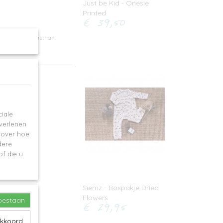
Just be Kid - Onesie
Printed
€ 39,50
tton en 5% elasthan.
iale
 verlenen
e over hoe
dere
f die u
Siemz - Boxpakje Dried
Flowers
toestaan
€ 29,95
akkoord